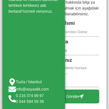
yönetimi hakkında bilgi ya
tehlikeli tehlikesiz atık
da fiyat almak için aşağıdaki
bertaraf hizmeti veriyoruz.
formu kullanabilirsiniz.
Firma İsmi
E-Posta
Mesajınız
Tuzla / İstanbul
info@asyaatik.com
0 216 374 99 97
Gönder
0 544 594 59 39