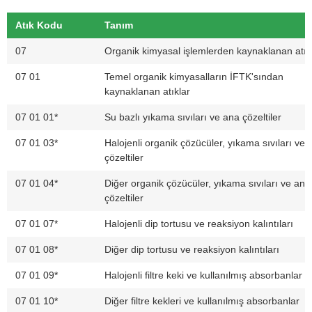
Atık Kodu
Tanım
07
Organik kimyasal işlemlerden kaynaklanan atık
07 01
Temel organik kimyasalların İFTK'sından
kaynaklanan atıklar
07 01 01*
Su bazlı yıkama sıvıları ve ana çözeltiler
07 01 03*
Halojenli organik çözücüler, yıkama sıvıları ve 
çözeltiler
07 01 04*
Diğer organik çözücüler, yıkama sıvıları ve ana
çözeltiler
07 01 07*
Halojenli dip tortusu ve reaksiyon kalıntıları
07 01 08*
Diğer dip tortusu ve reaksiyon kalıntıları
07 01 09*
Halojenli filtre keki ve kullanılmış absorbanlar
07 01 10*
Diğer filtre kekleri ve kullanılmış absorbanlar