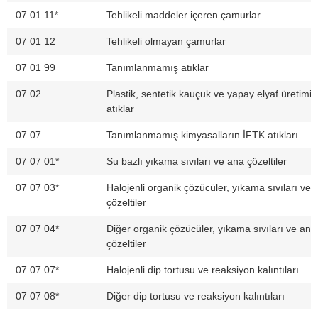
07 01 11*
Tehlikeli maddeler içeren çamurlar
07 01 12
Tehlikeli olmayan çamurlar
07 01 99
Tanımlanmamış atıklar
07 02
Plastik, sentetik kauçuk ve yapay elyaf üretimi
atıklar
07 07
Tanımlanmamış kimyasalların İFTK atıkları
07 07 01*
Su bazlı yıkama sıvıları ve ana çözeltiler
07 07 03*
Halojenli organik çözücüler, yıkama sıvıları ve 
çözeltiler
07 07 04*
Diğer organik çözücüler, yıkama sıvıları ve ana
çözeltiler
07 07 07*
Halojenli dip tortusu ve reaksiyon kalıntıları
07 07 08*
Diğer dip tortusu ve reaksiyon kalıntıları