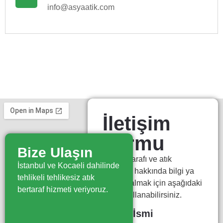
info@asyaatik.com
İletişim
Formu
Bize Ulaşın
Atık bertarafı ve atık
İstanbul ve Kocaeli dahilinde
yönetimi hakkında bilgi ya
tehlikeli tehlikesiz atık
da fiyat almak için aşağıdaki
bertaraf hizmeti veriyoruz.
formu kullanabilirsiniz.
Firma İsmi