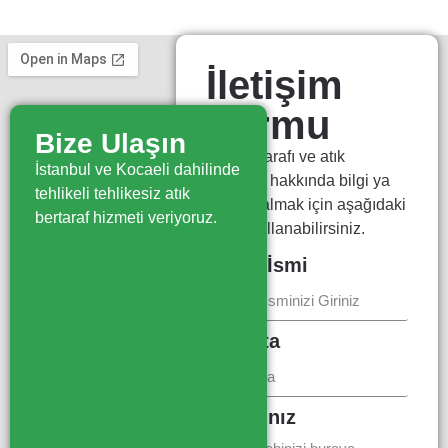
İletişim
Formu
Bize Ulaşın
Atık bertarafı ve atık
İstanbul ve Kocaeli dahilinde
yönetimi hakkında bilgi ya
tehlikeli tehlikesiz atık
da fiyat almak için aşağıdaki
bertaraf hizmeti veriyoruz.
formu kullanabilirsiniz.
Firma İsmi
E-Posta
Mesajınız