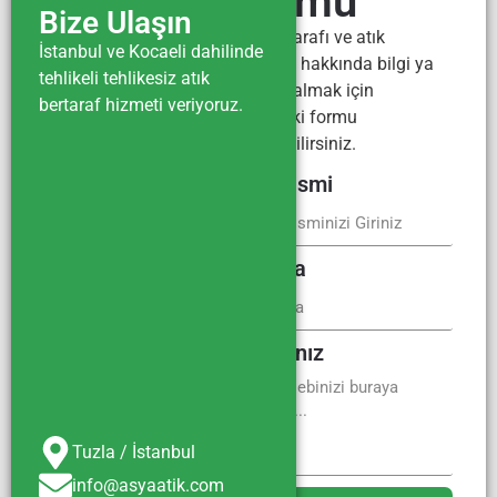
Formu
Bize Ulaşın
Atık bertarafı ve atık
İstanbul ve Kocaeli dahilinde
yönetimi hakkında bilgi ya
tehlikeli tehlikesiz atık
da fiyat almak için
bertaraf hizmeti veriyoruz.
aşağıdaki formu
kullanabilirsiniz.
Firma İsmi
E-Posta
Mesajınız
Tuzla / İstanbul
info@asyaatik.com