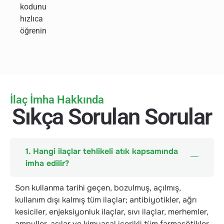
kodunu
hızlıca
öğrenin
İlaç İmha Hakkında
Sıkça Sorulan Sorular
1. Hangi ilaçlar tehlikeli atık kapsamında
imha edilir?
Son kullanma tarihi geçen, bozulmuş, açılmış,
kullanım dışı kalmış tüm ilaçlar; antibiyotikler, ağrı
kesiciler, enjeksiyonluk ilaçlar, sıvı ilaçlar, merhemler,
ampuller, aşılar ve kimyasal içerikli tüm farmasötikler