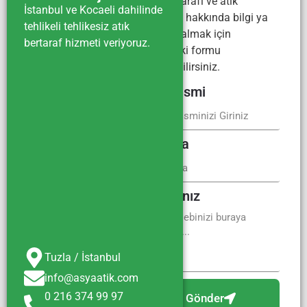
Atık bertarafı ve atık
İstanbul ve Kocaeli dahilinde
yönetimi hakkında bilgi ya
tehlikeli tehlikesiz atık
da fiyat almak için
bertaraf hizmeti veriyoruz.
aşağıdaki formu
kullanabilirsiniz.
Firma İsmi
E-Posta
Mesajınız
Tuzla / İstanbul
info@asyaatik.com
0 216 374 99 97
Gönder