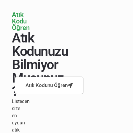
Atık
Kodu
Öğren
Atık
Kodunuzu
Bilmiyor
Musunuz
Atık Kodunu Öğren
?
Listeden
size
en
uygun
atık