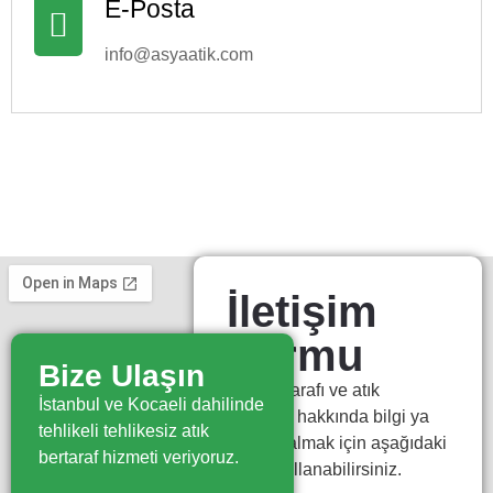
E-Posta
info@asyaatik.com
İletişim
Formu
Bize Ulaşın
Atık bertarafı ve atık
İstanbul ve Kocaeli dahilinde
yönetimi hakkında bilgi ya
tehlikeli tehlikesiz atık
da fiyat almak için aşağıdaki
bertaraf hizmeti veriyoruz.
formu kullanabilirsiniz.