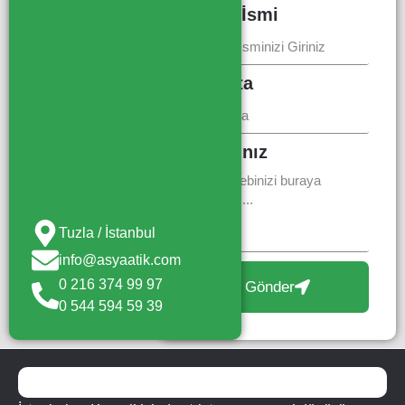
Firma İsmi
E-Posta
Mesajınız
Tuzla / İstanbul
info@asyaatik.com
0 216 374 99 97
Gönder
0 544 594 59 39