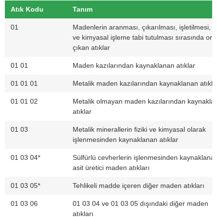
Atık Kodu
Tanım
01
Madenlerin aranması, çıkarılması, işletilmesi, fi
ve kimyasal işleme tabi tutulması sırasında ort
çıkan atıklar
01 01
Maden kazılarından kaynaklanan atıklar
01 01 01
Metalik maden kazılarından kaynaklanan atıkla
01 01 02
Metalik olmayan maden kazılarından kaynakla
atıklar
01 03
Metalik minerallerin fiziki ve kimyasal olarak
işlenmesinden kaynaklanan atıklar
01 03 04*
Sülfürlü cevherlerin işlenmesinden kaynaklana
asit üretici maden atıkları
01 03 05*
Tehlikeli madde içeren diğer maden atıkları
01 03 06
01 03 04 ve 01 03 05 dışındaki diğer maden
atıkları