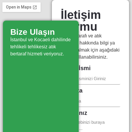
İletişim
Formu
Bize Ulaşın
Atık bertarafı ve atık
İstanbul ve Kocaeli dahilinde
yönetimi hakkında bilgi ya
tehlikeli tehlikesiz atık
da fiyat almak için aşağıdaki
bertaraf hizmeti veriyoruz.
formu kullanabilirsiniz.
Firma İsmi
E-Posta
Mesajınız