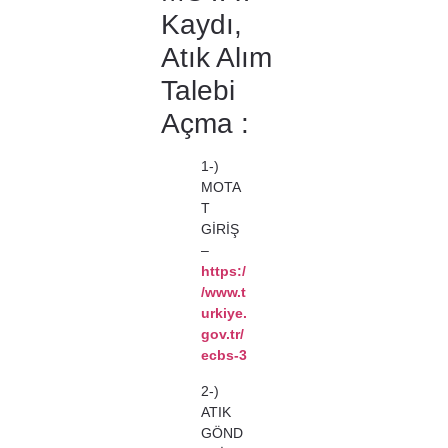
Kaydı,
Atık Alım
Talebi
Açma :
1-)
MOTA
T
GİRİŞ
–
https:/
/www.t
urkiye.
gov.tr/
ecbs-3
2-)
ATIK
GÖND