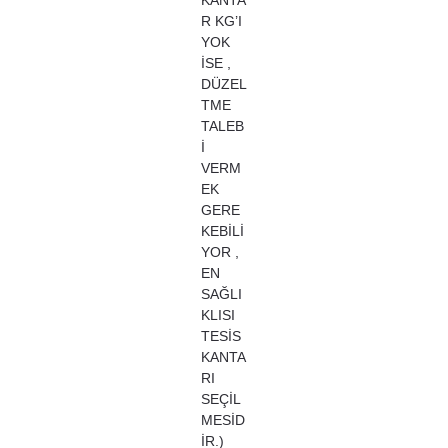
R KG’I
YOK
İSE ,
DÜZEL
TME
TALEB
İ
VERM
EK
GERE
KEBİLİ
YOR ,
EN
SAĞLI
KLISI
TESİS
KANTA
RI
SEÇİL
MESİD
İR.)