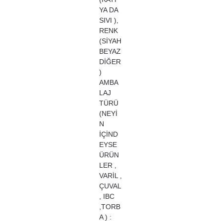
YA DA
SIVI ),
RENK
(SİYAH
BEYAZ
DİĞER
)
AMBA
LAJ
TÜRÜ
(NEYİ
N
İÇİND
EYSE
ÜRÜN
LER ,
VARİL ,
ÇUVAL
, IBC
,TORB
A ) :