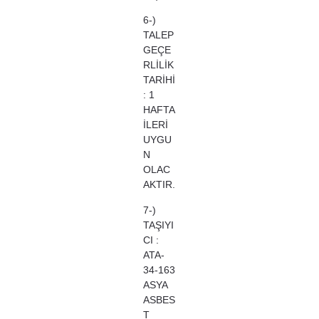
6-)
TALEP
GEÇE
RLİLİK
TARİHİ
: 1
HAFTA
İLERİ
UYGU
N
OLAC
AKTIR.
7-)
TAŞIYI
CI :
ATA-
34-163
ASYA
ASBES
T