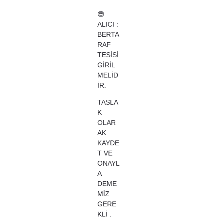
😎
ALICI :
BERTA
RAF
TESİSİ
GİRİL
MELİD
İR.
TASLA
K
OLAR
AK
KAYDE
T VE
ONAYL
A
DEME
MİZ
GERE
KLİ .