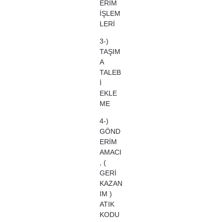
ERİM
İŞLEM
LERİ
3-)
TAŞIM
A
TALEB
İ
EKLE
ME
4-)
GÖND
ERİM
AMACI
, (
GERİ
KAZAN
IM )
ATIK
KODU