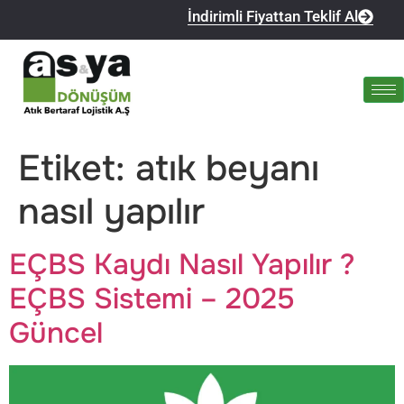
İndirimli Fiyattan Teklif Al
Etiket:
atık beyanı
nasıl yapılır
EÇBS Kaydı Nasıl Yapılır ?
EÇBS Sistemi – 2025
Güncel