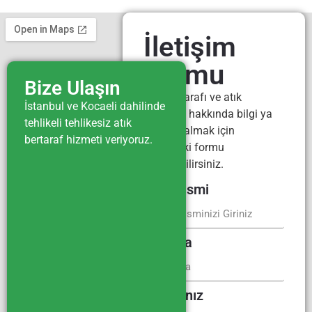
İletişim
Formu
Bize Ulaşın
Atık bertarafı ve atık
İstanbul ve Kocaeli dahilinde
yönetimi hakkında bilgi ya
tehlikeli tehlikesiz atık
da fiyat almak için
bertaraf hizmeti veriyoruz.
aşağıdaki formu
kullanabilirsiniz.
Firma İsmi
E-Posta
Mesajınız