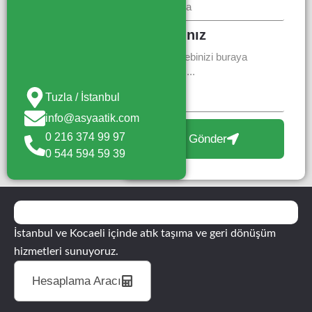
Mesajınız
Tuzla / İstanbul
info@asyaatik.com
0 216 374 99 97
Gönder
0 544 594 59 39
İstanbul ve Kocaeli içinde atık taşıma ve geri dönüşüm
hizmetleri sunuyoruz.
Hesaplama Aracı