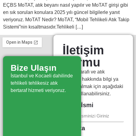
EÇBS MoTAT, atık beyanı nasıl yapılır ve MoTAT girişi gibi
en sık sorulan konulara 2025 yılı güncel bilgilerle yanıt
veriyoruz. MoTAT Nedir? MoTAT, “Mobil Tehlikeli Atık Takip
Sistemi”nin kısaltmasıdır.Tehlikeli […]
İletişim
Formu
Bize Ulaşın
Atık bertarafı ve atık
İstanbul ve Kocaeli dahilinde
yönetimi hakkında bilgi ya
tehlikeli tehlikesiz atık
da fiyat almak için aşağıdaki
bertaraf hizmeti veriyoruz.
formu kullanabilirsiniz.
Firma İsmi
E-Posta